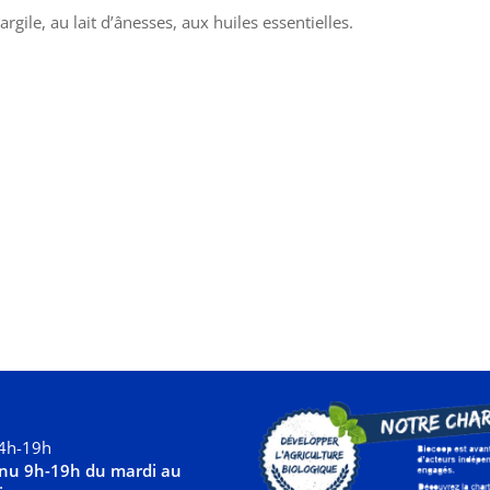
gile, au lait d’ânesses, aux huiles essentielles.
s
4h-19h
inu 9h-19h du mardi au