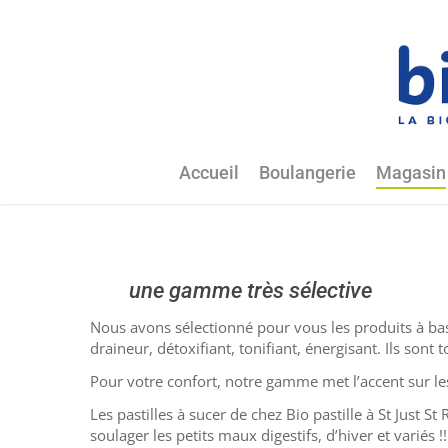
Passer
Panneau de gestion des cookies
au
contenu
principal
Accueil
Boulangerie
Magasin
une gamme très sélective
Nous avons sélectionné pour vous les produits à base
draineur, détoxifiant, tonifiant, énergisant. Ils sont t
Pour votre confort, notre gamme met l’accent sur les 
Les pastilles à sucer de chez Bio pastille à St Just 
soulager les petits maux digestifs, d’hiver et variés !!