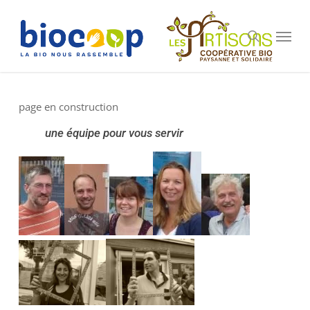
Passer
Panneau de gestion des cookies
au
Menu
recherche
contenu
principal
page en construction
une équipe pour vous servir